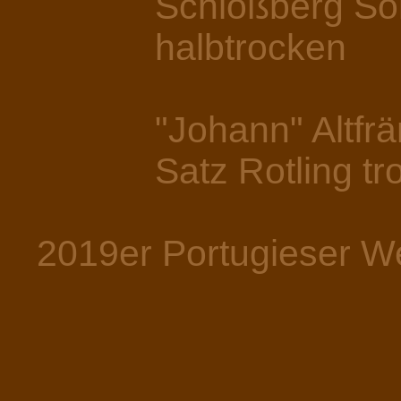
Schloßberg Som
halbtrocken
"Johann" Altfränk
Satz Rotling tro
2019er Portugieser We